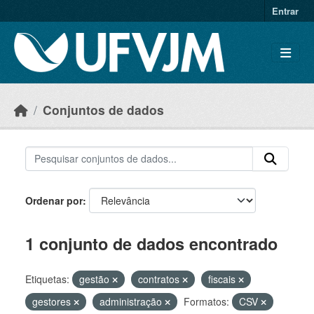
Skip to main content
Entrar
Conjuntos de dados
Ordenar por
1 conjunto de dados encontrado
Etiquetas:
gestão
contratos
fiscais
gestores
administração
Formatos:
CSV