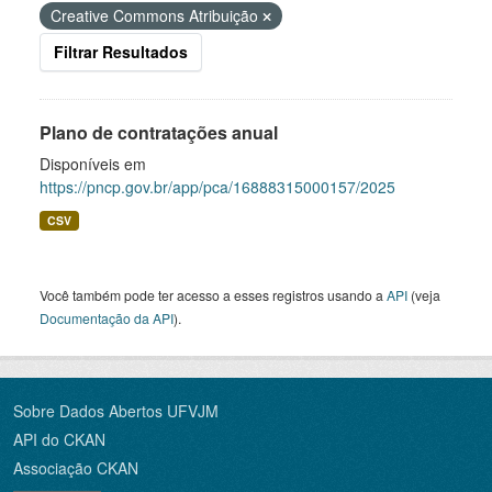
Creative Commons Atribuição
Filtrar Resultados
Plano de contratações anual
Disponíveis em
https://pncp.gov.br/app/pca/16888315000157/2025
CSV
Você também pode ter acesso a esses registros usando a
API
(veja
Documentação da API
).
Sobre Dados Abertos UFVJM
API do CKAN
Associação CKAN