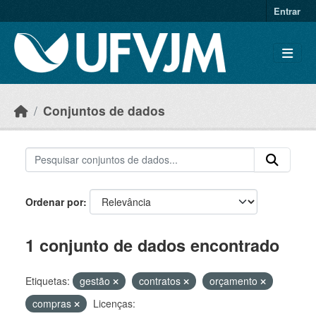
Skip to main content
Entrar
Conjuntos de dados
Ordenar por
1 conjunto de dados encontrado
Etiquetas:
gestão
contratos
orçamento
compras
Licenças: