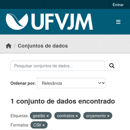
Skip to main content
Entrar
Conjuntos de dados
Ordenar por
1 conjunto de dados encontrado
Etiquetas:
gestão
contratos
orçamento
Formatos:
CSV