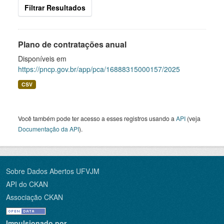
Filtrar Resultados
Plano de contratações anual
Disponíveis em
https://pncp.gov.br/app/pca/16888315000157/2025
CSV
Você também pode ter acesso a esses registros usando a
API
(veja
Documentação da API
).
Sobre Dados Abertos UFVJM
API do CKAN
Associação CKAN
Impulsionado por