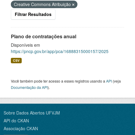
Creative Commons Atribuição
Filtrar Resultados
Plano de contratações anual
Disponíveis em
https://pncp.gov.br/app/pca/16888315000157/2025
CSV
Você também pode ter acesso a esses registros usando a
API
(veja
Documentação da API
).
Sobre Dados Abertos UFVJM
API do CKAN
Associação CKAN