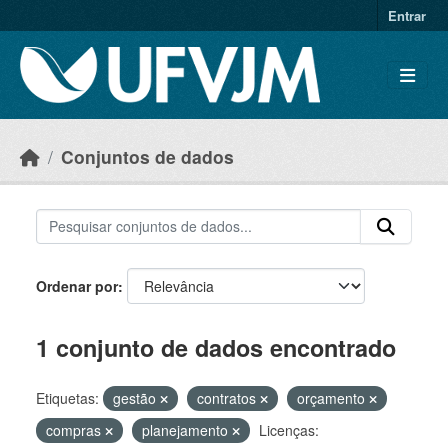
Skip to main content
Entrar
Conjuntos de dados
Ordenar por
1 conjunto de dados encontrado
Etiquetas:
gestão
contratos
orçamento
compras
planejamento
Licenças: