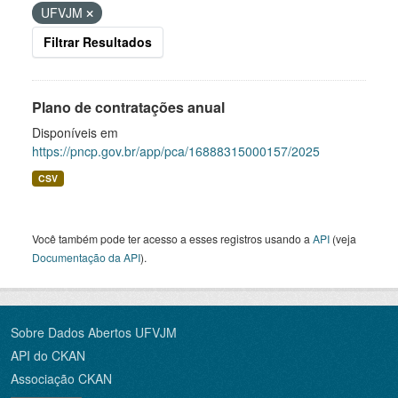
UFVJM
Filtrar Resultados
Plano de contratações anual
Disponíveis em
https://pncp.gov.br/app/pca/16888315000157/2025
CSV
Você também pode ter acesso a esses registros usando a
API
(veja
Documentação da API
).
Sobre Dados Abertos UFVJM
API do CKAN
Associação CKAN