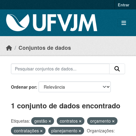
Skip to main content
Entrar
Conjuntos de dados
Ordenar por
1 conjunto de dados encontrado
Etiquetas:
gestão
contratos
orçamento
contratações
planejamento
Organizações: