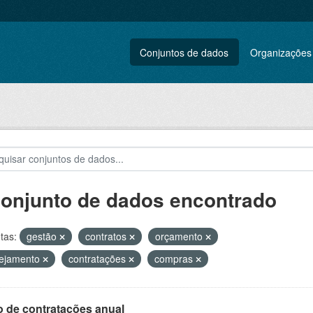
Conjuntos de dados
Organizações
conjunto de dados encontrado
tas:
gestão
contratos
orçamento
nejamento
contratações
compras
o de contratações anual