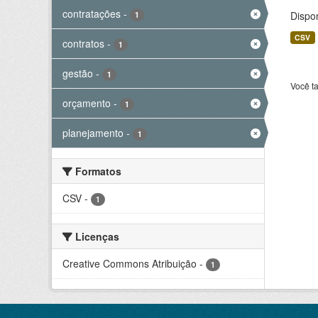
contratações
-
Dispo
1
CSV
contratos
-
1
gestão
-
1
Você t
orçamento
-
1
planejamento
-
1
Formatos
CSV
-
1
Licenças
Creative Commons Atribuição
-
1