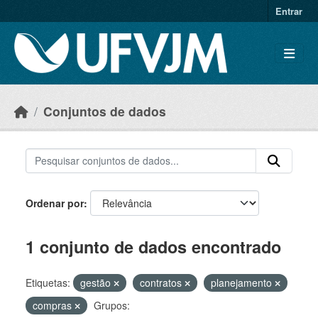
Skip to main content
Entrar
Conjuntos de dados
Ordenar por
1 conjunto de dados encontrado
Etiquetas:
gestão
contratos
planejamento
compras
Grupos: