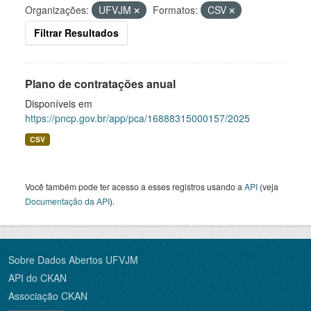
Organizações:
UFVJM
Formatos:
CSV
Filtrar Resultados
Plano de contratações anual
Disponíveis em
https://pncp.gov.br/app/pca/16888315000157/2025
CSV
Você também pode ter acesso a esses registros usando a
API
(veja
Documentação da API
).
Sobre Dados Abertos UFVJM
API do CKAN
Associação CKAN