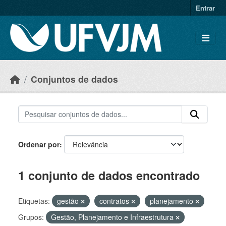
Skip to main content
Entrar
Conjuntos de dados
Ordenar por
1 conjunto de dados encontrado
Etiquetas:
gestão
contratos
planejamento
Grupos:
Gestão, Planejamento e Infraestrutura