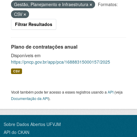
Gestão, Planejamento e Infraestrutura
Formatos:
CSV
Filtrar Resultados
Plano de contratações anual
Disponíveis em
https://pncp.gov.br/app/pca/16888315000157/2025
CSV
Você também pode ter acesso a esses registros usando a
API
(veja
Documentação da API
).
Sobre Dados Abertos UFVJM
API do CKAN