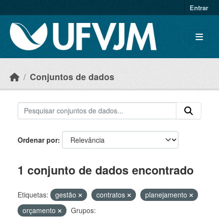
Skip to main content
Entrar
Conjuntos de dados
Ordenar por
1 conjunto de dados encontrado
Etiquetas:
gestão
contratos
planejamento
orçamento
Grupos: