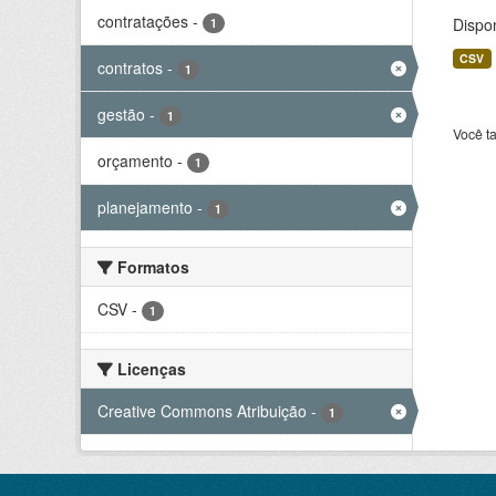
contratações
-
Dispo
1
CSV
contratos
-
1
gestão
-
1
Você t
orçamento
-
1
planejamento
-
1
Formatos
CSV
-
1
Licenças
Creative Commons Atribuição
-
1