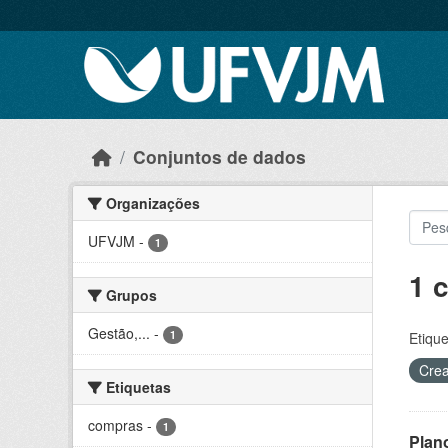
Skip to main content
Conjuntos de dados
Organizações
UFVJM
-
1
1 
Grupos
Gestão,...
-
1
Etique
Crea
Etiquetas
compras
-
1
Plan