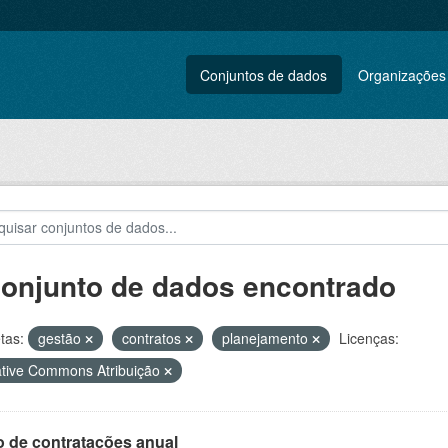
Conjuntos de dados
Organizações
conjunto de dados encontrado
tas:
gestão
contratos
planejamento
Licenças:
tive Commons Atribuição
o de contratações anual