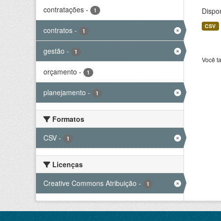
contratações
-
Dispo
1
CSV
contratos
-
1
gestão
-
1
Você t
orçamento
-
1
planejamento
-
1
Formatos
CSV
-
1
Licenças
Creative Commons Atribuição
-
1