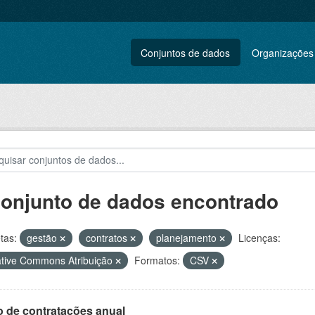
Conjuntos de dados
Organizações
conjunto de dados encontrado
tas:
gestão
contratos
planejamento
Licenças:
tive Commons Atribuição
Formatos:
CSV
o de contratações anual