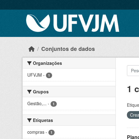
Skip to main content
Conjuntos de dados
Organizações
UFVJM
-
1
1 
Grupos
Gestão,...
-
1
Etique
Crea
Etiquetas
compras
-
1
Plan