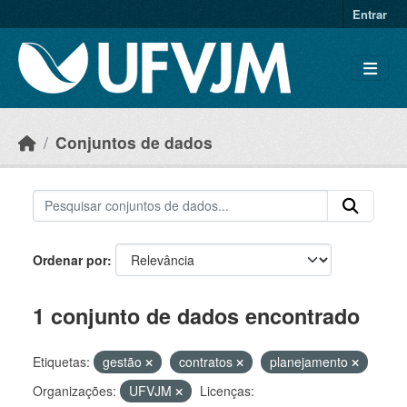
Skip to main content
Entrar
Conjuntos de dados
Ordenar por
1 conjunto de dados encontrado
Etiquetas:
gestão
contratos
planejamento
Organizações:
UFVJM
Licenças: