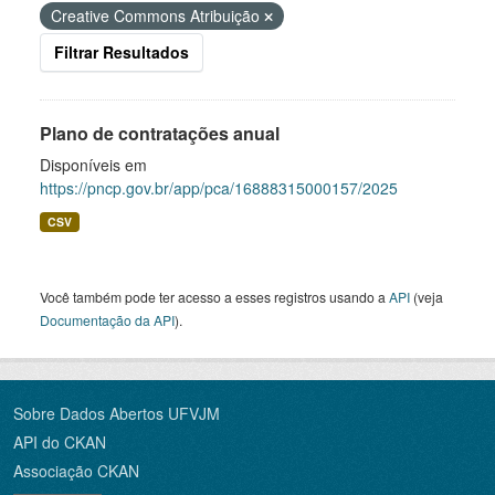
Creative Commons Atribuição
Filtrar Resultados
Plano de contratações anual
Disponíveis em
https://pncp.gov.br/app/pca/16888315000157/2025
CSV
Você também pode ter acesso a esses registros usando a
API
(veja
Documentação da API
).
Sobre Dados Abertos UFVJM
API do CKAN
Associação CKAN