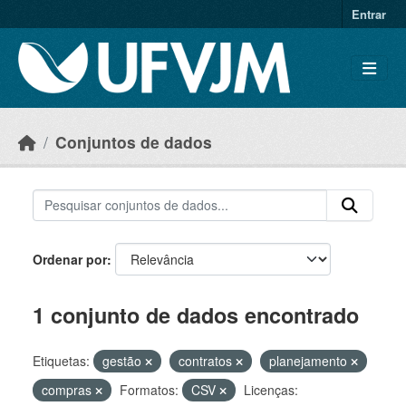
Skip to main content
Entrar
Conjuntos de dados
Ordenar por
1 conjunto de dados encontrado
Etiquetas:
gestão
contratos
planejamento
compras
Formatos:
CSV
Licenças: