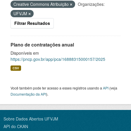
Creative Commons Atribuição
Organizações:
UFVJM
Filtrar Resultados
Plano de contratações anual
Disponíveis em
https://pncp.gov.br/app/pca/16888315000157/2025
CSV
Você também pode ter acesso a esses registros usando a
API
(veja
Documentação da API
).
Sobre Dados Abertos UFVJM
API do CKAN