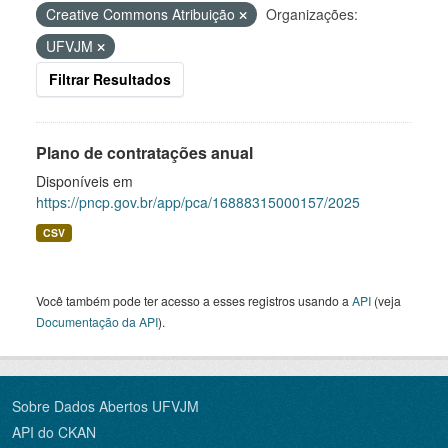
Creative Commons Atribuição
Organizações:
UFVJM
Filtrar Resultados
Plano de contratações anual
Disponíveis em
https://pncp.gov.br/app/pca/16888315000157/2025
CSV
Você também pode ter acesso a esses registros usando a
API
(veja
Documentação da API
).
Sobre Dados Abertos UFVJM
API do CKAN