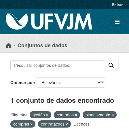
Skip to main content
Entrar
Conjuntos de dados
Ordenar por
1 conjunto de dados encontrado
Etiquetas:
gestão
contratos
planejamento
compras
contratações
Licenças: