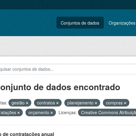
Conjuntos de dados
Organizações
conjunto de dados encontrado
tas:
gestão
contratos
planejamento
compras
ratações
orçamento
Licenças:
Creative Commons Atribuiç
o de contratações anual