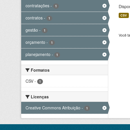
contratações
-
Dispo
1
CSV
contratos
-
1
gestão
-
1
Você t
orçamento
-
1
planejamento
-
1
Formatos
CSV
-
1
Licenças
Creative Commons Atribuição
-
1