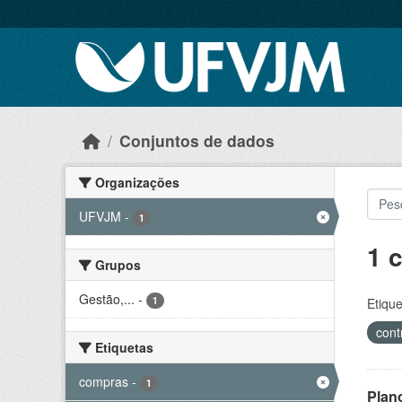
Skip to main content
Conjuntos de dados
Organizações
UFVJM
-
1
1 
Grupos
Gestão,...
-
1
Etique
cont
Etiquetas
compras
-
1
Plan