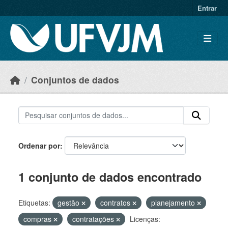
Skip to main content
Entrar
Conjuntos de dados
Ordenar por
1 conjunto de dados encontrado
Etiquetas:
gestão
contratos
planejamento
compras
contratações
Licenças: