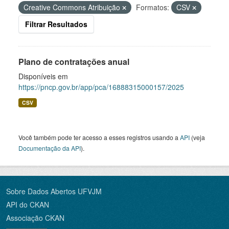
Creative Commons Atribuição
Formatos:
CSV
Filtrar Resultados
Plano de contratações anual
Disponíveis em
https://pncp.gov.br/app/pca/16888315000157/2025
CSV
Você também pode ter acesso a esses registros usando a
API
(veja
Documentação da API
).
Sobre Dados Abertos UFVJM
API do CKAN
Associação CKAN