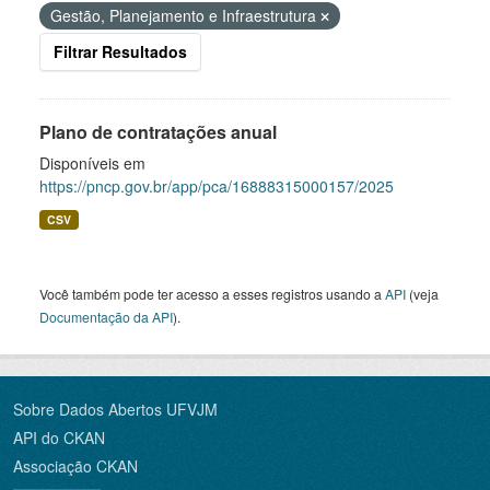
Gestão, Planejamento e Infraestrutura
Filtrar Resultados
Plano de contratações anual
Disponíveis em
https://pncp.gov.br/app/pca/16888315000157/2025
CSV
Você também pode ter acesso a esses registros usando a
API
(veja
Documentação da API
).
Sobre Dados Abertos UFVJM
API do CKAN
Associação CKAN