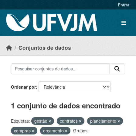
Skip to main content
Entrar
Conjuntos de dados
Ordenar por
1 conjunto de dados encontrado
Etiquetas:
gestão
contratos
planejamento
compras
orçamento
Grupos: