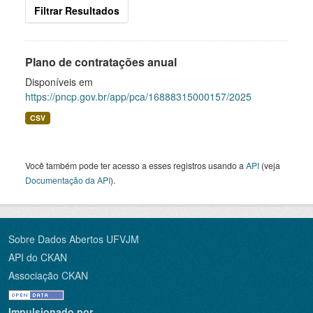
Filtrar Resultados
Plano de contratações anual
Disponíveis em
https://pncp.gov.br/app/pca/16888315000157/2025
CSV
Você também pode ter acesso a esses registros usando a
API
(veja
Documentação da API
).
Sobre Dados Abertos UFVJM
API do CKAN
Associação CKAN
Impulsionado por