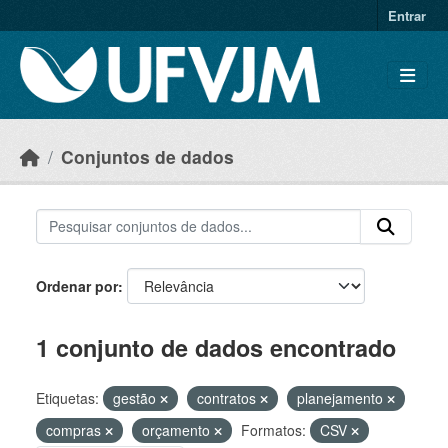
Skip to main content
Entrar
Conjuntos de dados
Ordenar por
1 conjunto de dados encontrado
Etiquetas:
gestão
contratos
planejamento
compras
orçamento
Formatos:
CSV