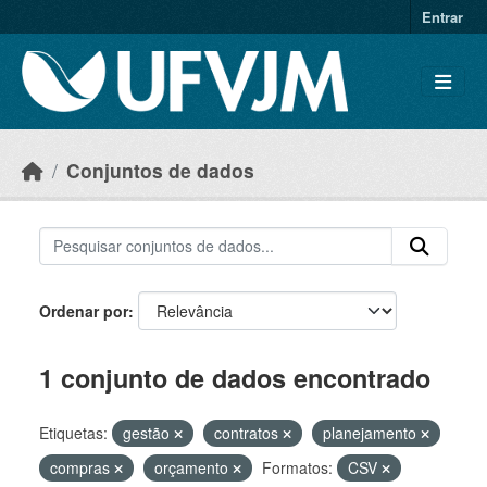
Skip to main content
Entrar
Conjuntos de dados
Ordenar por
1 conjunto de dados encontrado
Etiquetas:
gestão
contratos
planejamento
compras
orçamento
Formatos:
CSV