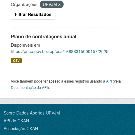
Organizações:
UFVJM
Filtrar Resultados
Plano de contratações anual
Disponíveis em
https://pncp.gov.br/app/pca/16888315000157/2025
CSV
Você também pode ter acesso a esses registros usando a
API
(veja
Documentação da API
).
Sobre Dados Abertos UFVJM
API do CKAN
Associação CKAN