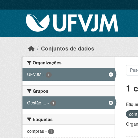
Skip to main content
Conjuntos de dados
Organizações
UFVJM
-
1
1 
Grupos
Gestão,...
-
1
Etique
cont
Etiquetas
Organ
compras
-
1