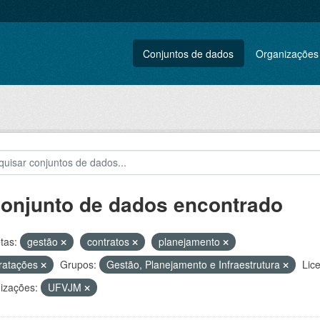
Conjuntos de dados
Organizações
conjunto de dados encontrado
tas:
gestão
contratos
planejamento
ratações
Grupos:
Gestão, Planejamento e Infraestrutura
Lic
izações:
UFVJM