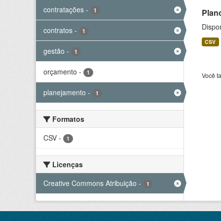
contratações
-
1
Plan
Dispo
contratos
-
1
CSV
gestão
-
1
orçamento
-
1
Você t
planejamento
-
1
Formatos
CSV
-
1
Licenças
Creative Commons Atribuição
-
1