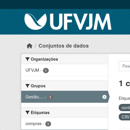
Skip to main content
Conjuntos de dados
Organizações
UFVJM
-
1
1 
Grupos
Gestão,...
-
1
Etique
cont
Etiquetas
CS
compras
-
1