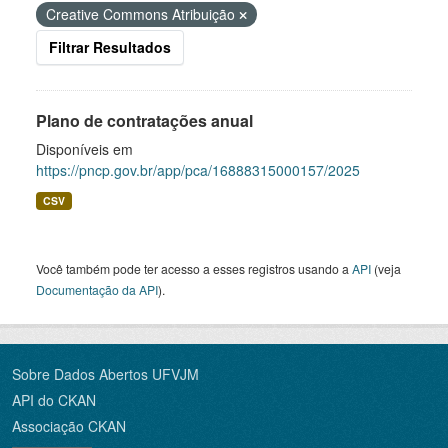
Creative Commons Atribuição
Filtrar Resultados
Plano de contratações anual
Disponíveis em
https://pncp.gov.br/app/pca/16888315000157/2025
CSV
Você também pode ter acesso a esses registros usando a
API
(veja
Documentação da API
).
Sobre Dados Abertos UFVJM
API do CKAN
Associação CKAN