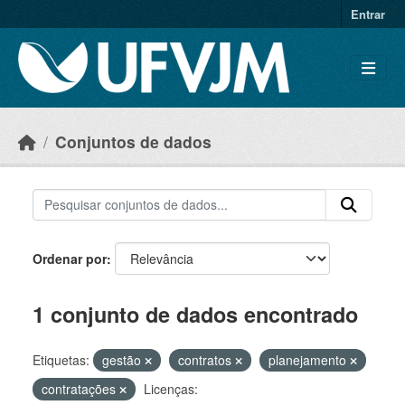
Skip to main content
Entrar
Conjuntos de dados
Ordenar por
1 conjunto de dados encontrado
Etiquetas:
gestão
contratos
planejamento
contratações
Licenças: