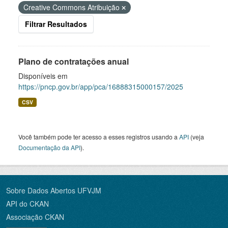
Creative Commons Atribuição
Filtrar Resultados
Plano de contratações anual
Disponíveis em
https://pncp.gov.br/app/pca/16888315000157/2025
CSV
Você também pode ter acesso a esses registros usando a
API
(veja
Documentação da API
).
Sobre Dados Abertos UFVJM
API do CKAN
Associação CKAN