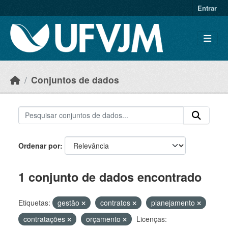
Skip to main content
Entrar
Conjuntos de dados
Ordenar por
1 conjunto de dados encontrado
Etiquetas:
gestão
contratos
planejamento
contratações
orçamento
Licenças: