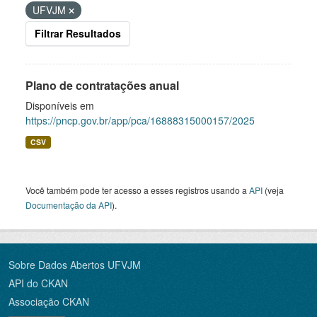
UFVJM
Filtrar Resultados
Plano de contratações anual
Disponíveis em
https://pncp.gov.br/app/pca/16888315000157/2025
CSV
Você também pode ter acesso a esses registros usando a
API
(veja
Documentação da API
).
Sobre Dados Abertos UFVJM
API do CKAN
Associação CKAN