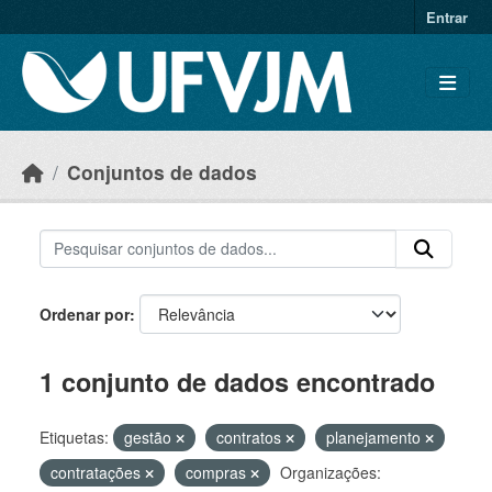
Skip to main content
Entrar
Conjuntos de dados
Ordenar por
1 conjunto de dados encontrado
Etiquetas:
gestão
contratos
planejamento
contratações
compras
Organizações: