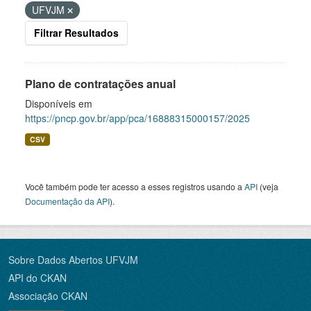
UFVJM
Filtrar Resultados
Plano de contratações anual
Disponíveis em
https://pncp.gov.br/app/pca/16888315000157/2025
CSV
Você também pode ter acesso a esses registros usando a
API
(veja
Documentação da API
).
Sobre Dados Abertos UFVJM
API do CKAN
Associação CKAN