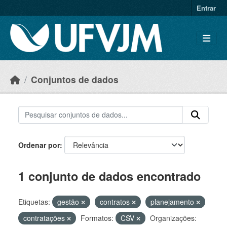
Skip to main content
Entrar
Conjuntos de dados
Ordenar por
1 conjunto de dados encontrado
Etiquetas:
gestão
contratos
planejamento
contratações
Formatos:
CSV
Organizações: