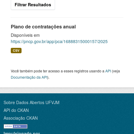
Filtrar Resultados
Plano de contratações anual
Disponíveis em
https://pncp.gov.br/app/pca/16888315000157/2025
CSV
Você também pode ter acesso a esses registros usando a
API
(veja
Documentação da API
).
Sobre Dados Abertos UFVJM
API do CKAN
Associação CKAN
Impulsionado por