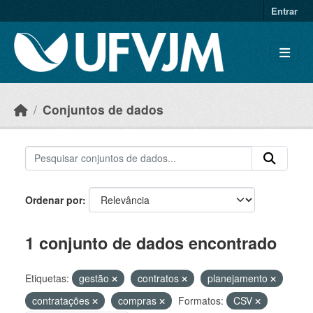
Skip to main content
Entrar
Conjuntos de dados
Ordenar por
1 conjunto de dados encontrado
Etiquetas:
gestão
contratos
planejamento
contratações
compras
Formatos:
CSV