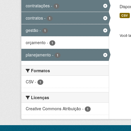
contratações
-
Dispo
1
CSV
contratos
-
1
gestão
-
1
Você t
orçamento
-
1
planejamento
-
1
Formatos
CSV
-
1
Licenças
Creative Commons Atribuição
-
1