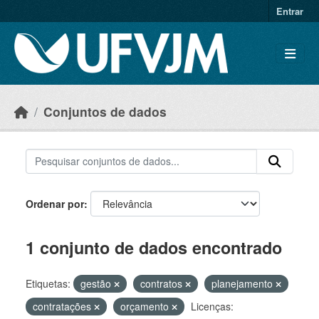
Skip to main content
Entrar
Conjuntos de dados
Ordenar por
1 conjunto de dados encontrado
Etiquetas:
gestão
contratos
planejamento
contratações
orçamento
Licenças: