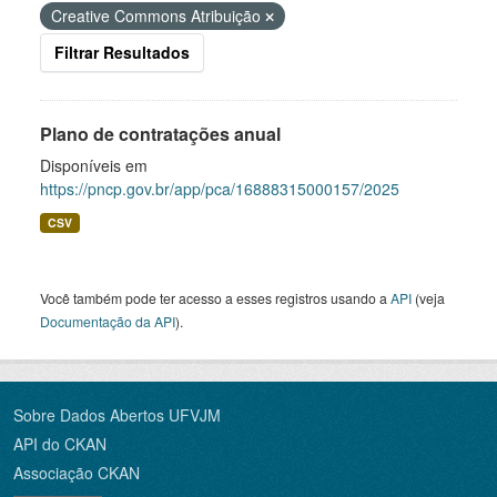
Creative Commons Atribuição
Filtrar Resultados
Plano de contratações anual
Disponíveis em
https://pncp.gov.br/app/pca/16888315000157/2025
CSV
Você também pode ter acesso a esses registros usando a
API
(veja
Documentação da API
).
Sobre Dados Abertos UFVJM
API do CKAN
Associação CKAN