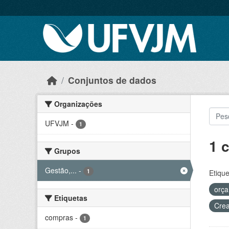
Skip to main content
Conjuntos de dados
Organizações
UFVJM
-
1
1 
Grupos
Gestão,...
-
1
Etique
orç
Etiquetas
Crea
compras
-
1