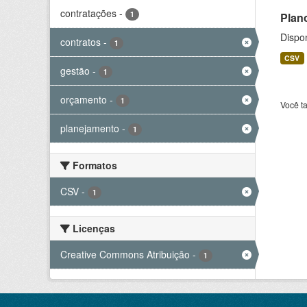
contratações
-
1
Plan
Dispo
contratos
-
1
CSV
gestão
-
1
orçamento
-
1
Você t
planejamento
-
1
Formatos
CSV
-
1
Licenças
Creative Commons Atribuição
-
1