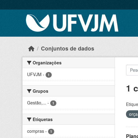
Skip to main content
Conjuntos de dados
Organizações
UFVJM
-
1
1 
Grupos
Gestão,...
-
1
Etique
orç
Etiquetas
compras
-
1
Plan