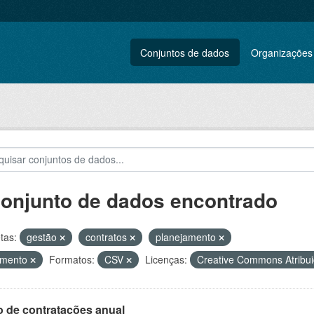
Conjuntos de dados
Organizações
conjunto de dados encontrado
tas:
gestão
contratos
planejamento
amento
Formatos:
CSV
Licenças:
Creative Commons Atribu
o de contratações anual