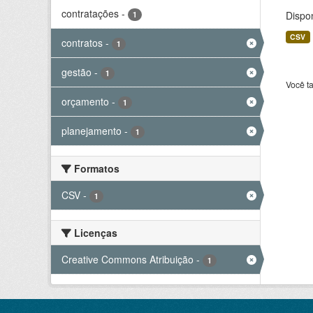
contratações
-
Dispo
1
CSV
contratos
-
1
gestão
-
1
Você t
orçamento
-
1
planejamento
-
1
Formatos
CSV
-
1
Licenças
Creative Commons Atribuição
-
1