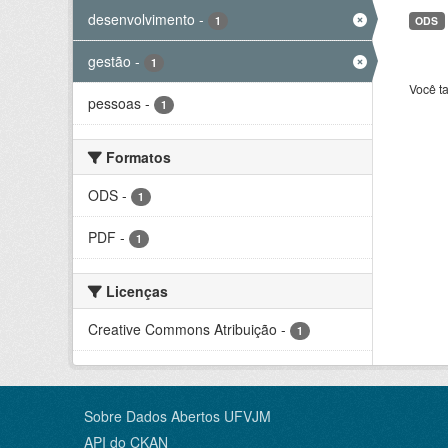
desenvolvimento
-
1
ODS
gestão
-
1
Você t
pessoas
-
1
Formatos
ODS
-
1
PDF
-
1
Licenças
Creative Commons Atribuição
-
1
Sobre Dados Abertos UFVJM
API do CKAN