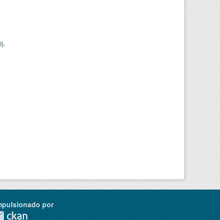
I
).
mpulsionado por