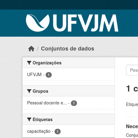
Skip to main content
Conjuntos de dados
Organizações
UFVJM
-
1
1 
Grupos
Pessoal docente e...
-
1
Etique
Etiquetas
Nece
capacitação
-
1
Conju