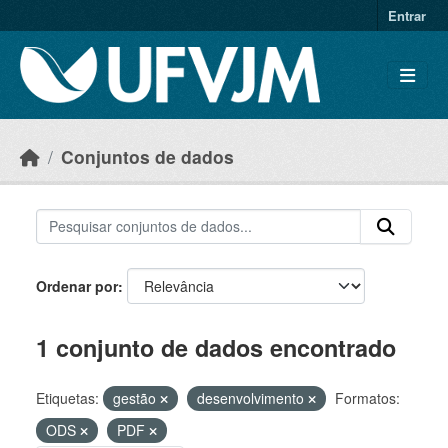
Skip to main content
Entrar
Conjuntos de dados
Ordenar por
1 conjunto de dados encontrado
Etiquetas:
gestão
desenvolvimento
Formatos:
ODS
PDF