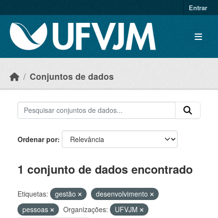
Skip to main content
Entrar
Conjuntos de dados
Ordenar por
1 conjunto de dados encontrado
Etiquetas:
gestão
desenvolvimento
pessoas
Organizações:
UFVJM