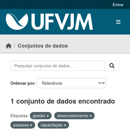
Skip to main content
Entrar
Conjuntos de dados
Ordenar por
1 conjunto de dados encontrado
Etiquetas:
gestão
desenvolvimento
pessoas
capacitação