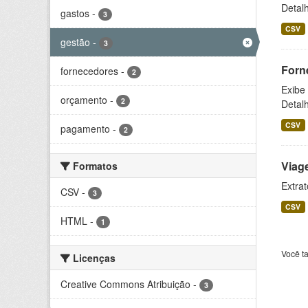
Detal
gastos
-
3
CSV
gestão
-
3
Forn
fornecedores
-
2
Exibe
orçamento
-
2
Detal
CSV
pagamento
-
2
Viag
Formatos
Extrat
CSV
-
3
CSV
HTML
-
1
Você t
Licenças
Creative Commons Atribuição
-
3