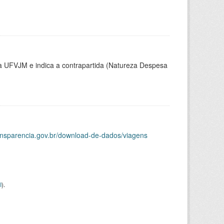
la UFVJM e indica a contrapartida (Natureza Despesa
ransparencia.gov.br/download-de-dados/viagens
I
).