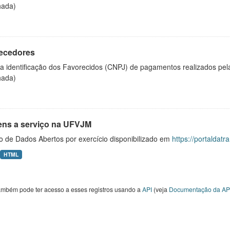
hada)
ecedores
 a identificação dos Favorecidos (CNPJ) de pagamentos realizados pe
hada)
ens a serviço na UFVJM
o de Dados Abertos por exercício disponibilizado em
https://portaldat
HTML
ambém pode ter acesso a esses registros usando a
API
(veja
Documentação da AP