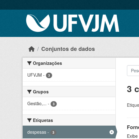
Skip to main content
Conjuntos de dados
Organizações
UFVJM
-
3
3 
Grupos
Gestão,...
-
3
Etique
Etiquetas
Forn
despesas
-
3
Exibe