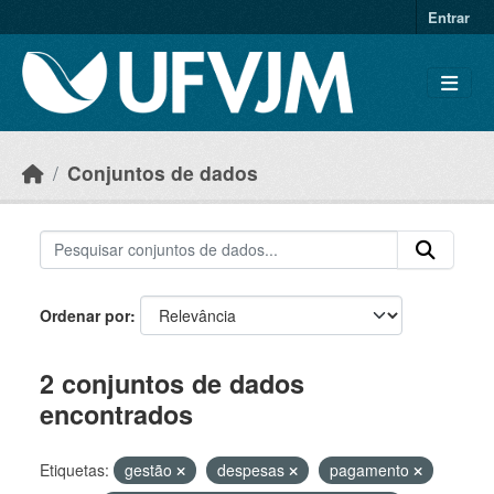
Skip to main content
Entrar
Conjuntos de dados
Ordenar por
2 conjuntos de dados
encontrados
Etiquetas:
gestão
despesas
pagamento