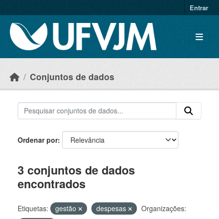
Skip to main content
Entrar
Conjuntos de dados
Ordenar por
3 conjuntos de dados
encontrados
Etiquetas:
gestão
despesas
Organizações: