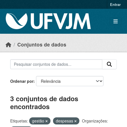
Skip to main content
Entrar
Conjuntos de dados
Ordenar por
3 conjuntos de dados
encontrados
Etiquetas:
gestão
despesas
Organizações: