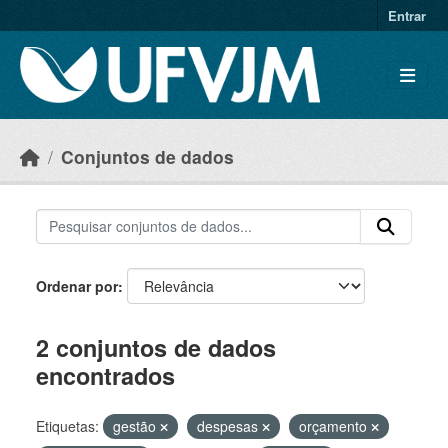
Skip to main content
Entrar
Conjuntos de dados
Ordenar por
2 conjuntos de dados
encontrados
Etiquetas:
gestão
despesas
orçamento