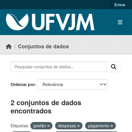
Skip to main content
Entrar
Conjuntos de dados
Ordenar por
2 conjuntos de dados
encontrados
Etiquetas:
gestão
despesas
pagamento