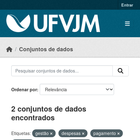
Skip to main content
Entrar
Conjuntos de dados
Ordenar por
2 conjuntos de dados
encontrados
Etiquetas:
gestão
despesas
pagamento