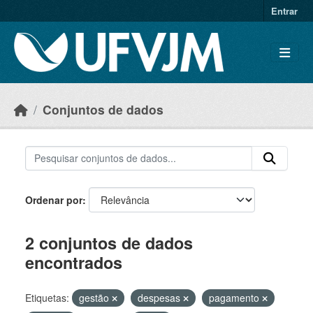
Skip to main content
Entrar
Conjuntos de dados
Ordenar por
2 conjuntos de dados
encontrados
Etiquetas:
gestão
despesas
pagamento