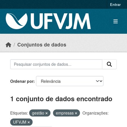
Skip to main content
Entrar
Conjuntos de dados
Ordenar por
1 conjunto de dados encontrado
Etiquetas:
gestão
empresas
Organizações:
UFVJM