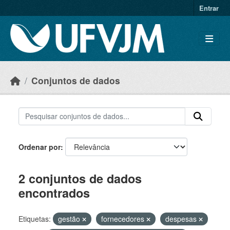
Skip to main content
Entrar
Conjuntos de dados
Ordenar por
2 conjuntos de dados
encontrados
Etiquetas:
gestão
fornecedores
despesas