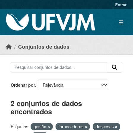
Skip to main content
Entrar
Conjuntos de dados
Ordenar por
2 conjuntos de dados
encontrados
Etiquetas:
gestão
fornecedores
despesas