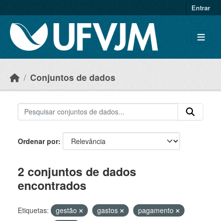
Skip to main content
Entrar
Conjuntos de dados
Ordenar por
2 conjuntos de dados
encontrados
Etiquetas:
gestão
gastos
pagamento