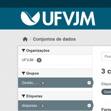
Skip to main content
Conjuntos de dados
Organizações
UFVJM
-
3
3 
Grupos
Gestão,...
-
3
Etique
Gest
Etiquetas
despesas
-
3
Forn