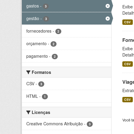
gastos
-
Exibe
3
Detal
gestão
-
3
CSV
fornecedores
-
2
Forn
orçamento
-
2
Exibe
Detal
pagamento
-
2
CSV
Formatos
Viag
CSV
-
3
Extrat
HTML
-
1
CSV
Licenças
Você t
Creative Commons Atribuição
-
3