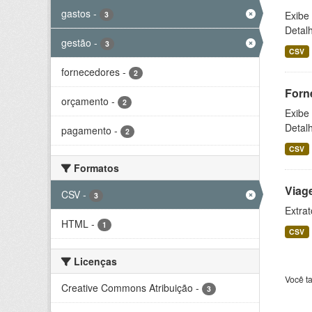
gastos
-
Exibe
3
Detal
gestão
-
3
CSV
fornecedores
-
2
Forn
orçamento
-
2
Exibe
Detal
pagamento
-
2
CSV
Formatos
Viag
CSV
-
3
Extrat
HTML
-
1
CSV
Licenças
Você t
Creative Commons Atribuição
-
3