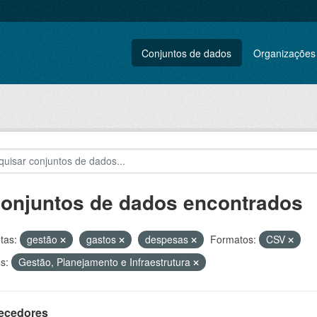
Conjuntos de dados
Organizações
conjuntos de dados encontrados
tas:
gestão
gastos
despesas
Formatos:
CSV
s:
Gestão, Planejamento e Infraestrutura
ecedores