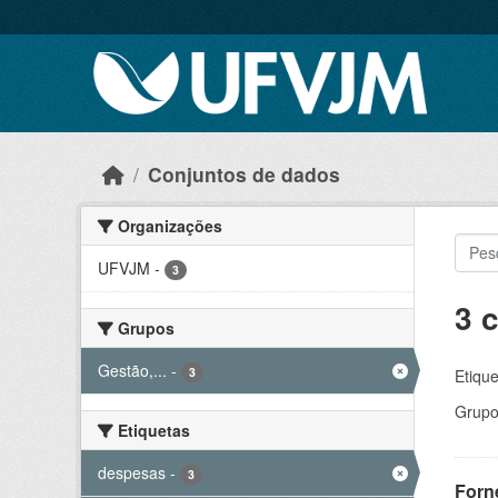
Skip to main content
Conjuntos de dados
Organizações
UFVJM
-
3
3 
Grupos
Gestão,...
-
3
Etique
Grupo
Etiquetas
despesas
-
3
Forn