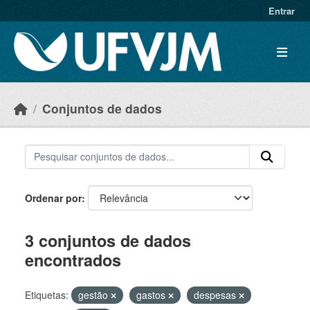
Skip to main content
Entrar
Conjuntos de dados
Ordenar por
3 conjuntos de dados
encontrados
Etiquetas:
gestão
gastos
despesas