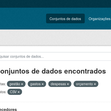
Conjuntos de dados
Organizações
conjuntos de dados encontrados
tas:
gestão
gastos
despesas
orçamento
tos:
CSV
ecedores