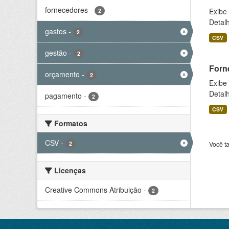
fornecedores
-
Exibe
2
Detal
gastos
-
2
CSV
gestão
-
2
Forn
orçamento
-
2
Exibe
Detal
pagamento
-
2
CSV
Formatos
CSV
-
2
Você t
Licenças
Creative Commons Atribuição
-
2