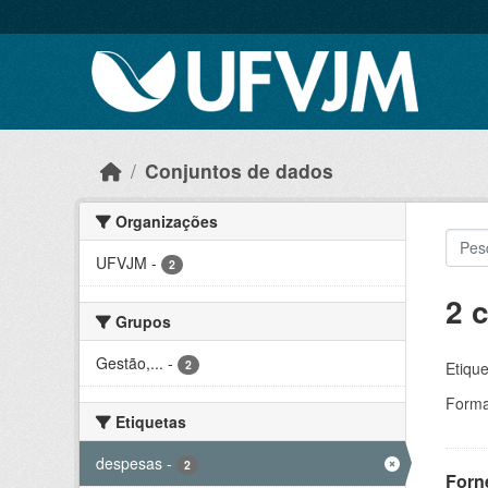
Skip to main content
Conjuntos de dados
Organizações
UFVJM
-
2
2 
Grupos
Gestão,...
-
2
Etique
Forma
Etiquetas
despesas
-
2
Forn